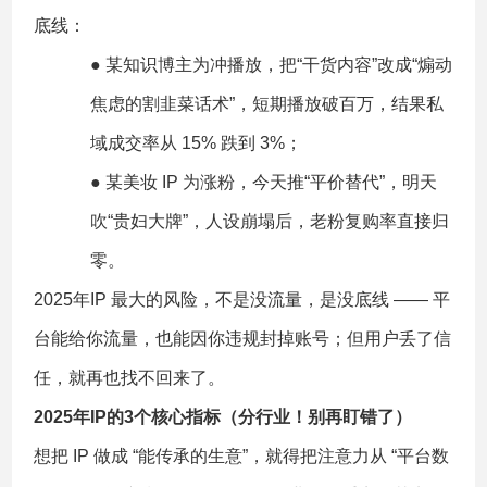
底线：
● 某知识博主为冲播放，把“干货内容”改成“煽动
焦虑的割韭菜话术”，短期播放破百万，结果私
域成交率从 15% 跌到 3%；
● 某美妆 IP 为涨粉，今天推“平价替代”，明天
吹“贵妇大牌”，人设崩塌后，老粉复购率直接归
零。
2025年IP 最大的风险，不是没流量，是没底线 —— 平
台能给你流量，也能因你违规封掉账号；但用户丢了信
任，就再也找不回来了。
2025年IP的3个核心指标（分行业！别再盯错了）
想把 IP 做成 “能传承的生意”，就得把注意力从 “平台数