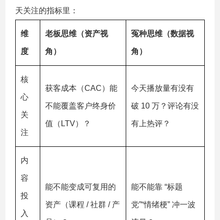
天关注的指标里：
维
老板思维（资产视
冤种思维（数据视
度
角）
角）
核
获客成本（CAC）能
今天播放量有没有
心
不能覆盖客户终身价
破 10 万？评论有没
关
值（LTV）？
有上热评？
注
内
容
能不能变成可复用的
能不能靠 “标题
投
资产（课程 / 社群 / 产
党”“情绪梗” 冲一波
入