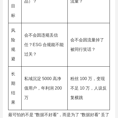
品）？
流量？
目
标
风
会不会因违规丢信
险
会不会因流量掉了
任？ESG 合规能不能
规
被同行笑话？
过关？
避
长
私域沉淀 5000 高净
粉丝 100 万，变现
期
值用户，年利润 200
不足 10 万，人设反
结
万
复横跳
果
最可怕的不是 “数据不好看”，而是为了 “数据好看” 丢了