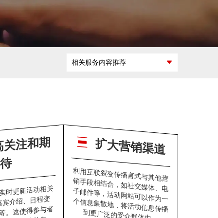
互联网广告交
发
互广能做什
互广做过什
如何开展合
怎么加入互
易平台开发
么
么
作
广
微活动策划
区块链平台解
相关服务内容推荐
决方案
提
高
关
注
和
期
扩大营销渠道
待
利用互联裂变传播言式与其他营
销手段相结合，如社交媒体、电
子邮件等，活动网站可以作为一
个信息集散地，将活动信息传播
实时更新活动相关
嘉宾介绍、日程变
等。这使得参与者
到更广泛的受众群体中。