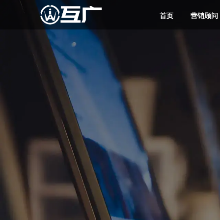
首页
营销顾问
互广品牌营销
互广新媒体营销服务
数字广告营销
互广媒体传播服务
互广建站 精致时尚
数字营销解决方案与案例
互广营销学堂
筑就好卖品牌
您的业绩增长新引擎
存量竞争时代商战核武器
奠定产品好卖基因
高端网站定制其实不贵！
您的互联网数字营销学习基地
互广简介
互广资讯
数字营销顾问
网络营销策划
您的营收增长合伙人
掌握互联网广告营销行业
让每一分营销投入都见效
助您构建出通向成功的
行业发展潮流