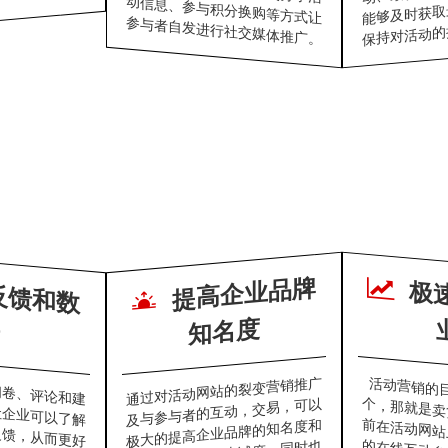
能够及时获取
参与者自发进行社交媒体推广。
保持对活动的
提
高
企
业
品
牌
知
名
收
集
反
馈
和
数
度
问卷、评论和建
让企业可以了解
反馈，从而更好
可以获得参与者
通过对活动网站的裂变营销推广
活动营销的
个，那就是卖
前在活动网站
的在线互动参
及与参与者的互动，交易，可以
极大的提高企业品牌的知名度和