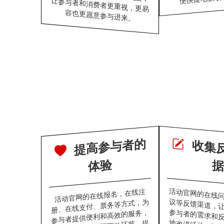
容也更愿意参与进来。
提
高
参
与
者
的
体
验
据
活动官网的在线
议等反馈渠道，
参与者的需求和
地改进活动。更
活动官网的在线报名，在线注
册、在线支付、票务等方式，为
参与者提供便利和高效的服务，