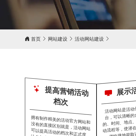
客户评价
相信我，互广营销，值得信赖！
首页
网站建设
活动网站建设
展示
提
高
营
销
活
动
档
次
活动网站是活动
台，可以清晰的
拥有制作精美的活动官方网站和
没有的直接区别就是，活动网站
可以提高活动的档次和正式度，
让参与者和消费者更重视，更易
的、时间、地点
动流程等，使潜
便快捷地获取