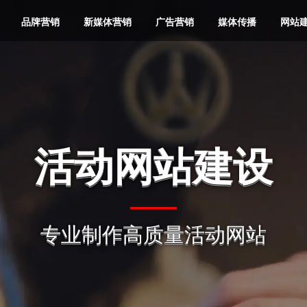
品牌营销
新媒体营销
广告营销
媒体传播
网站
品牌全案
抖音营销
互联网广告策
企业网站建设
金融投资
微信营销
互联网广告效
活动网站建设
奢侈品
品牌形像
划
果提升
软文营销
媒体邀约
品牌定位
快手营销
品牌网站定制
服装服饰
小红书营销
广告落地页制
地产公司
品牌产品
活动网站建设
动画广告制作
百度营销代运
值得选择
愿景价值
整合营销
媒介顾问
作
互广营销智库
奥旗智库
掘
营
品牌战略咨询
短视频营销
营销型网站建
教育培训
B站营销
电子电器
品牌推广
发展趋势 引领
选择增加您事业的成功概率
把“互广”经营成互
地图
问题一站解决 · 品牌一战成名
提升广告效果，节
汇聚营销智慧，点亮财富之路
互广旗下智能化商业智库
互广
宣传片摄制
网站运营维护
更多潜力企业实现
设
必应国内广告
品牌营销策划
知乎营销
手机数码
内容营销
电子商务
品牌信息
专业制作高质量活动网站
活动/发布会
自媒体营销
投放
明星/网红经纪
集团网站建设
网站优化推广
神马搜索竞价
门户网站建设
网站技术服务
Hello,
新朋友
推广