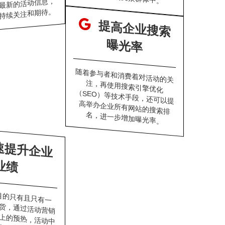
最新的活动信息，
持续关注和期待。
提
高
企
业
搜
索
光
曝
率
随着参与者和消费着对活动的关
注，再使用搜索引擎优化
（SEO）等技术手段，还可以提
高举办企业所有网站的搜索排
名，进一步增加曝光率。
极
速
提
升
企
业
业
绩
目的只有且只有一
货，通过活动营销
上的预热，活动中
与，活动后的持续