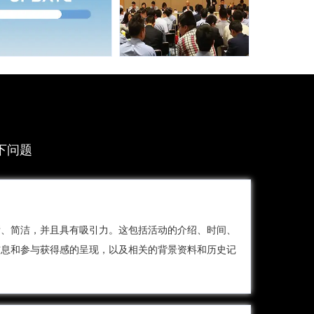
终身维护升级
专属SEO规划
为保证客户权益，
强大的网站后台
互广在合同上就采
SEO设置功能，每
下问题
用企业+法人（广州
个页面都可独立设
人）+IAWCMS著作
置关键词，描述，
权人（佛山南海
URL定制，全站生
人）三重联带担保
成html，友链管理
晰、简洁，并且具有吸引力。这包括活动的介绍、时间、
机制，确保网站终
等，让您无需懂得
信息和参与获得感的呈现，以及相关的背景资料和历史记
身有人维护。
任何技术，就能轻
松优化网站，提升
排名。