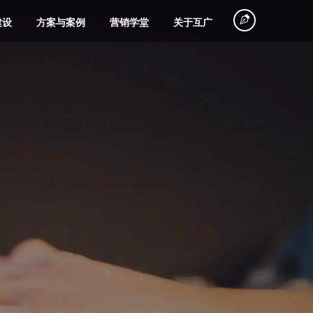
建设
方案与案例
营销学堂
关于互广
塑造
探店
360搜索推广
电商网站搭建
旅游行业
品牌广告摄制
创意视频策划
微信广告策划
微信会员电商
物流运输
拍摄
代投
平台建设
企业专访
故事营销
规划
网红大号营销
巨量引擎代运
电子商务系统
装饰装修
个人IP打造
节能环保
种草笔记
信息流广告投
团购商城建设
联系我们
营销培训
营
定制开发
魁数据
品牌课堂
放
服务
直播营销
美容化妆品
五金机电
一切从沟通开始，联系即享专属方案，
联网广告的简称，帮
省推广成本
全面提升咨询转化率
旗下商业数据深度挖掘工具
互广品牌经营管理研究课堂
磁力引擎代运
产品商城网站
视频号营销
微信小程序开
别错过！
商业蓝图
影视广告投放
营
建设
发
铺垫
网红带货
粮油食品
其它行业
海外发稿
口碑营销
百家号营销
谷歌海外推广
手机电商解决
品牌短剧广告
微官网搭建
(SEM)
方案
微商城定制开