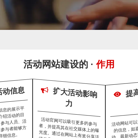
外贸网站建设
SEO、SEM培
感谢您的访问,您是否还想了解
训
活动网站建设的 ·
作用
活动信息
扩
大
活
动
影
响
力
信息的展示平
介绍活动的目
活动网站可以
活动官网可以吸引更多的参与
者，并提高其在社交媒体上的曝
光度。通过在网站上有奖分享活
动信息、参与积分换购等方式让
、参与人员、活
的信息，如
在参与者能够方
动、最新动态
详细信息。