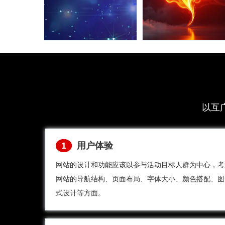
前瞻性规划部
原创界面设计
署
根据客户需求和企
采用自研IA技术+插
业希望对外展示的
以互
件式开发，不管网
形像，策划设计出
站功能增加升级，
让客户满意的前端
或者网站改版，都
界面，真正做到区
1
用户体验
无需更换网站管理
隔竞争对手网站，
网站的设计和功能应该以参与活动目标人群为中心，考
系统，节省成本的
提高企业视觉识别
网站的导航结构、页面布局、字体大小、颜色搭配、图
同时，避免数据夸
度和企业网上形
式设计等方面。
系统迁移麻烦，真
像。
正实现，一次建
站，终身使用。