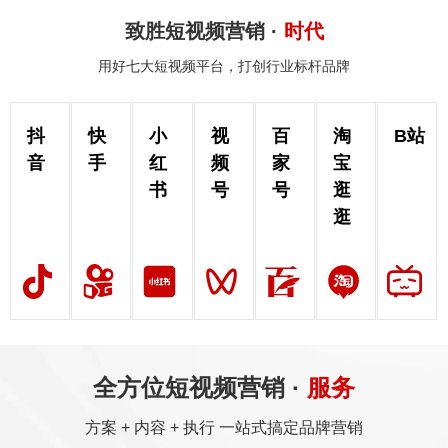
致胜短视频营销 ·
时代
用好七大短视频平台，打创行业标杆品牌
抖
快
小
视
百
淘
B站
音
手
红
频
家
宝
书
号
号
逛
逛
全方位短视频营销 ·
服务
方案 + 内容 + 执行 一站式搞定品牌营销