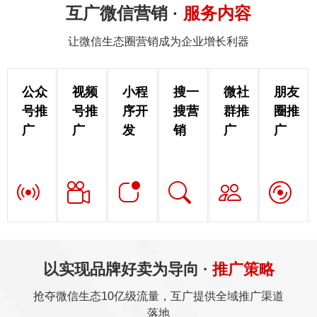
互广微信营销 ·
服务内容
让微信生态圈营销成为企业增长利器
公众
视频
小程
搜一
微社
朋友
号推
号推
序开
搜营
群推
圈推
广
广
发
销
广
广
以实现品牌好卖为导向 ·
推广策略
抢夺微信生态10亿级流量，互广提供全域推广渠道
落地