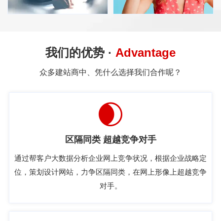
网站安全性高
专属SEO规划
我们的优势 ·
Advantage
网站从底层预防Sql注入、
强大后台SEO功能，关键词
CSRF、暴力破解等攻击，并
管理，全站SEO，URL规则
众多建站商中、凭什么选择我们合作呢？
提供安全加固插件让您网站避
定制，全站生成html，友链管
免绝大多数来自网络的攻击。
理，公司前台小姐姐都能轻松
优化网站，提升排名
区隔同类 超越竞争对手
通过帮客户大数据分析企业网上竞争状况，根据企业战略定
位，策划设计网站，力争区隔同类，在网上形像上超越竞争
对手。