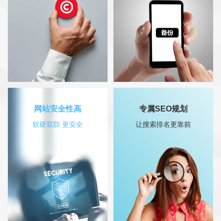
业视觉识别度和网上形像。
示，提高用户使用体验，增加
转化率。
杜绝版权纠纷
终身维护升级
网站安全性高
专属SEO规划
互广从源头杜绝版权问题。创
为保证客户权益，互广在合同
软硬双防 更安全
让搜索排名更靠前
始人自主研发IAWCMS网站管
上就采用企业+法人（广州本
理系统（软著号：
地人）+IAWCMS著作权人三
2023SR0885939），通过协
重联带担保机制，确保网站终
议终身授权给客户使用
身有人维护。