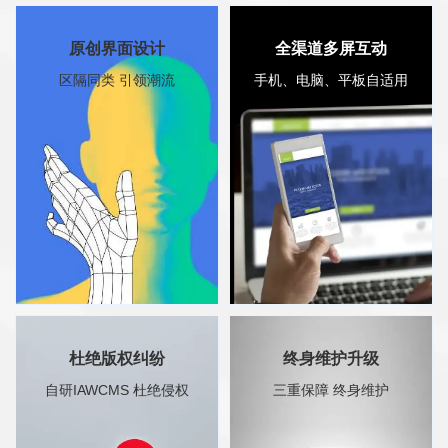
建站经验丰富
前瞻性规划部署
原创界面设计
全渠道多屏互动
互广创始团队从2005年开始
采用IAW自研IA技术+插件式
区隔同类 引领潮流
手机、电脑、平板自适用
从事网站建设服务至今，累计
开发，不管网站功能增加升
为上千企业提供建站服务，建
级，或者网站改版，都无需更
站经验丰富，能建设任何类型
换网站管理系统，节省成本的
的网站
同时，真正实现，一次建站，
终生使用
原创界面设计
全渠道多屏互动
杜绝版权纠纷
终身维护升级
根据客户需求，策划设计出让
用户使用手机，平板，电脑访
自研IAWCMS 杜绝侵权
三重保障 终身维护
客户满意的前端界面，真正做
问您的网站，或者通过各种
到区隔竞争对手网站，提高企
APP访问网站，均可自适应展