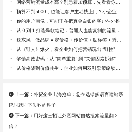
网络营销流量成本高？别急着加预算，先看看你的数据漏斗在漏多少钱！
预算不到5000，也能让客户主动找上门？小企业主都在偷偷用的3个低成本引流逻辑
你的用户画像，可能正在把真金白银的客户往外推
从 0 到 1 打造爆款笔记：普通人也能复制的流量密码
送东风：做品牌 = 定价格 + 传价值 + 贴标签 + 秀实力 + 给体验
从《野人》爆火，看企业如何把营销玩出 “野性”
解锁高效密码：从 “简单重复” 到 “关键因素拆解”
从价格战到价值共生，企业如何用双引擎策略锁定客户终身价值
上一篇：
外贸企业出海抢单：您在选错多语言建站系
统时就埋下失败的种子
下一篇：
用好这三招让外贸网站自然搜索流量翻 3
倍？