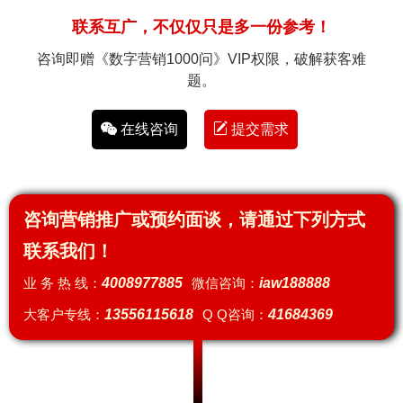
联系互广，不仅仅只是多一份参考！
咨询即赠《数字营销1000问》VIP权限，破解获客难
题。
在线咨询
提交需求
咨询营销推广或预约面谈，请通过下列方式
联系我们！
业 务 热 线：
4008977885
微信咨询：
iaw188888
大客户专线：
13556115618
Q Q咨询：
41684369