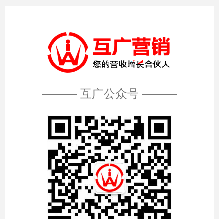
——— 互广公众号 ———