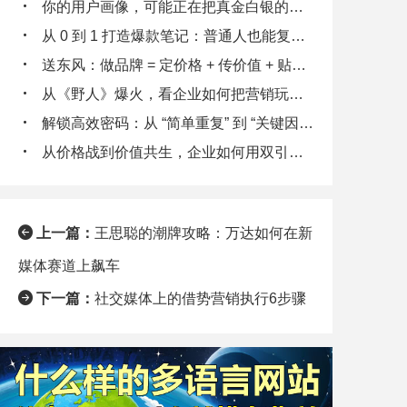
你的用户画像，可能正在把真金白银的客户往外推
从 0 到 1 打造爆款笔记：普通人也能复制的流量密码
送东风：做品牌 = 定价格 + 传价值 + 贴标签 + 秀实力 + 给体验
从《野人》爆火，看企业如何把营销玩出 “野性”
解锁高效密码：从 “简单重复” 到 “关键因素拆解”
从价格战到价值共生，企业如何用双引擎策略锁定客户终身价值
上一篇：
王思聪的潮牌攻略：万达如何在新
媒体赛道上飙车
下一篇：
社交媒体上的借势营销执行6步骤