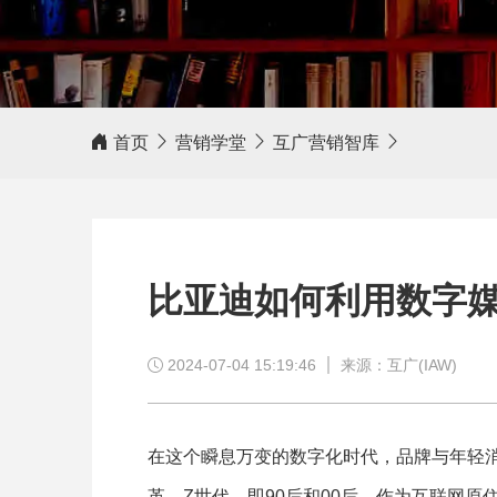
客户评价
首页
营销学堂
互广营销智库
相信我，互广营销，值得信赖！
比亚迪如何利用数字媒
2024-07-04 15:19:46
来源：互广(IAW)
在这个瞬息万变的数字化时代，品牌与年轻
革。Z世代，即90后和00后，作为互联网