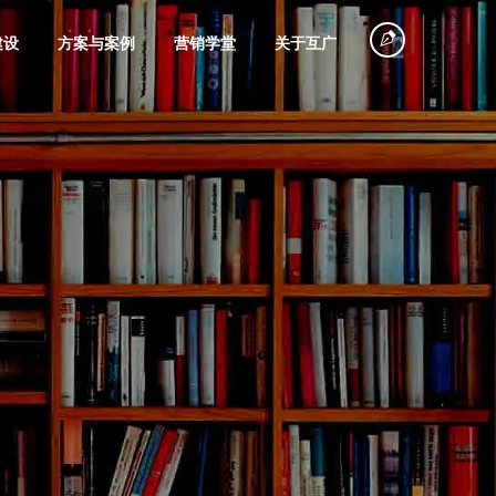
建设
方案与案例
营销学堂
关于互广
塑造
探店
360搜索推广
电商网站搭建
旅游行业
品牌广告摄制
创意视频策划
微信广告策划
微信会员电商
物流运输
拍摄
代投
平台建设
企业专访
故事营销
规划
网红大号营销
巨量引擎代运
电子商务系统
装饰装修
个人IP打造
节能环保
种草笔记
信息流广告投
团购商城建设
联系我们
营销培训
营
定制开发
魁数据
品牌课堂
放
服务
直播营销
美容化妆品
五金机电
一切从沟通开始，联系即享专属方案，
联网广告的简称，帮
省推广成本
全面提升咨询转化率
旗下商业数据深度挖掘工具
互广品牌经营管理研究课堂
磁力引擎代运
产品商城网站
视频号营销
微信小程序开
别错过！
商业蓝图
影视广告投放
营
建设
发
铺垫
网红带货
粮油食品
其它行业
海外发稿
口碑营销
百家号营销
谷歌海外推广
手机电商解决
品牌短剧广告
微官网搭建
(SEM)
方案