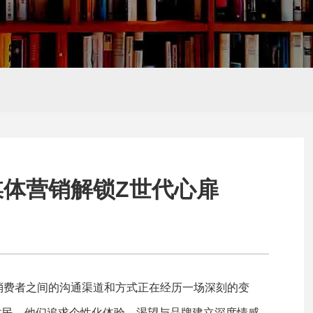
Hello,
新朋友
推广
外贸网站建设
SEO、SEM培
感谢您的访问,您是否还想了解
训
体营销解锁Z世代心扉
消费者之间的沟通渠道和方式正在经历一场深刻的变
原住民，他们追求个性化体验，渴望与品牌建立深度情感