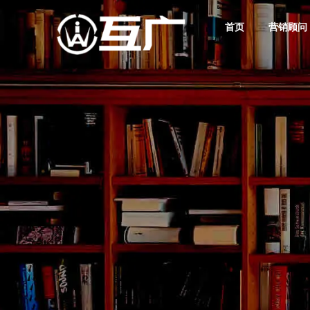
首页
营销顾问
互广品牌营销
互广新媒体营销服务
数字广告营销
互广媒体传播服务
互广建站 精致时尚
数字营销解决方案与案例
互广营销学堂
筑就好卖品牌
您的业绩增长新引擎
存量竞争时代商战核武器
奠定产品好卖基因
高端网站定制其实不贵！
您的互联网数字营销学习基地
互广简介
互广资讯
数字营销顾问
网络营销策划
您的营收增长合伙人
掌握互联网广告营销行业
让每一分营销投入都见效
助您构建出通向成功的
行业发展潮流