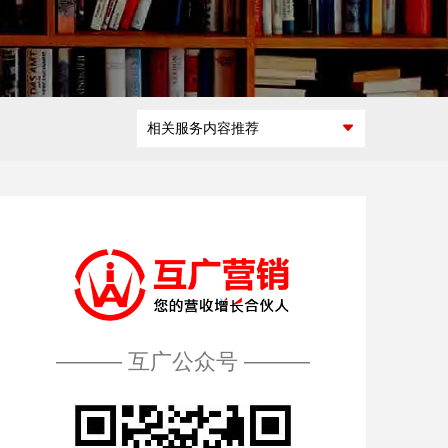
微商城定制开
互联网广告交
发
互广能做什
互广做过什
如何开展合
怎么加入互
易平台开发
么
么
作
广
微活动策划
区块链平台解
相关服务内容推荐
决方案
——— 互广公众号 ———