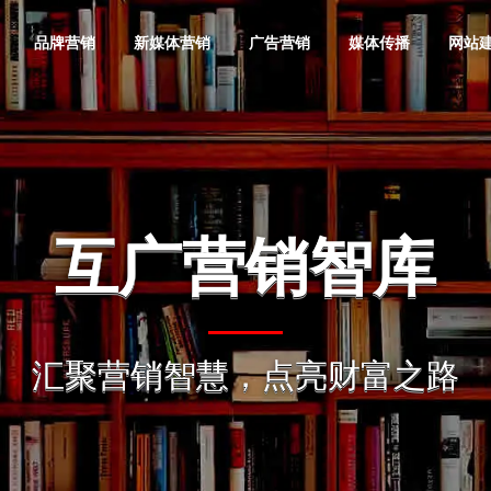
品牌营销
新媒体营销
广告营销
媒体传播
网站
品牌全案
抖音营销
互联网广告策
企业网站建设
金融投资
微信营销
互联网广告效
活动网站建设
奢侈品
品牌形像
划
果提升
互广营销智库
软文营销
媒体邀约
品牌定位
快手营销
品牌网站定制
服装服饰
小红书营销
广告落地页制
地产公司
品牌产品
动画广告制作
百度营销代运
值得选择
愿景价值
整合营销
媒介顾问
作
互广营销智库
奥旗智库
掘
营
品牌战略咨询
短视频营销
营销型网站建
教育培训
B站营销
电子电器
品牌推广
发展趋势 引领
选择增加您事业的成功概率
把“互广”经营成互
地图
问题一站解决 · 品牌一战成名
提升广告效果，节
汇聚营销智慧，点亮财富之路
互广旗下智能化商业智库
互广
宣传片摄制
网站运营维护
更多潜力企业实现
设
汇聚营销智慧，点亮财富之路
必应国内广告
品牌营销策划
知乎营销
手机数码
内容营销
电子商务
品牌信息
活动/发布会
自媒体营销
投放
明星/网红经纪
集团网站建设
网站优化推广
神马搜索竞价
门户网站建设
网站技术服务