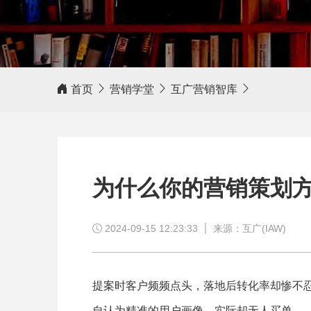
客户评价
首页
营销学堂
互广营销智库
相信我，互广营销，值得信赖！
为什么你的营销策划
2024-09-15 12:23:33
来源：互广(IAW)
提案时客户频频点头，落地后转化率却惨不
自认为精准的用户画像，实际却无人买单 —