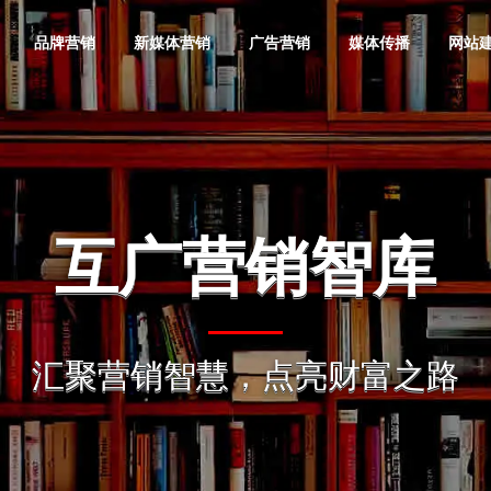
品牌营销
新媒体营销
广告营销
媒体传播
网站
品牌全案
抖音营销
互联网广告策
企业网站建设
金融投资
微信营销
互联网广告效
活动网站建设
奢侈品
品牌形像
划
果提升
互广营销智库
软文营销
媒体邀约
品牌定位
快手营销
品牌网站定制
服装服饰
小红书营销
广告落地页制
地产公司
品牌产品
动画广告制作
百度营销代运
值得选择
愿景价值
整合营销
媒介顾问
作
互广营销智库
奥旗智库
掘
营
品牌战略咨询
短视频营销
营销型网站建
教育培训
B站营销
电子电器
品牌推广
发展趋势 引领
选择增加您事业的成功概率
把“互广”经营成互
地图
问题一站解决 · 品牌一战成名
提升广告效果，节
汇聚营销智慧，点亮财富之路
互广旗下智能化商业智库
互广
宣传片摄制
网站运营维护
更多潜力企业实现
设
汇聚营销智慧，点亮财富之路
必应国内广告
品牌营销策划
知乎营销
手机数码
内容营销
电子商务
品牌信息
活动/发布会
自媒体营销
投放
明星/网红经纪
集团网站建设
网站优化推广
神马搜索竞价
门户网站建设
网站技术服务