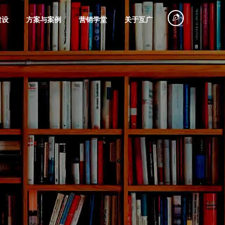
建设
方案与案例
营销学堂
关于互广
塑造
探店
360搜索推广
电商网站搭建
旅游行业
品牌广告摄制
创意视频策划
微信广告策划
微信会员电商
物流运输
拍摄
代投
平台建设
企业专访
故事营销
规划
网红大号营销
巨量引擎代运
电子商务系统
装饰装修
个人IP打造
节能环保
种草笔记
信息流广告投
团购商城建设
联系我们
营销培训
营
定制开发
魁数据
品牌课堂
放
服务
直播营销
美容化妆品
五金机电
一切从沟通开始，联系即享专属方案，
联网广告的简称，帮
省推广成本
全面提升咨询转化率
旗下商业数据深度挖掘工具
互广品牌经营管理研究课堂
磁力引擎代运
产品商城网站
视频号营销
微信小程序开
别错过！
商业蓝图
影视广告投放
营
建设
发
铺垫
网红带货
粮油食品
其它行业
海外发稿
口碑营销
百家号营销
谷歌海外推广
手机电商解决
品牌短剧广告
微官网搭建
(SEM)
方案