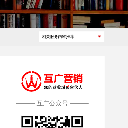
微商城定制开
互联网广告交
发
互广能做什
互广做过什
如何开展合
怎么加入互
易平台开发
么
么
作
广
微活动策划
区块链平台解
相关服务内容推荐
决方案
——— 互广公众号 ———