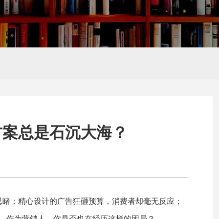
Hello,
新朋友
推广
外贸网站建设
SEO、SEM培
感谢您的访问,您是否还想了解
训
方案总是石沉大海？
忍睹；精心设计的广告狂砸预算，消费者却毫无反应；
— 作为营销人，你是否也在经历这样的困局？