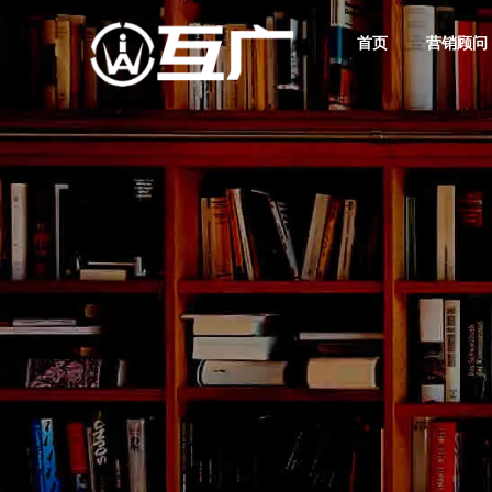
首页
营销顾问
互广品牌营销
互广新媒体营销服务
数字广告营销
互广媒体传播服务
互广建站 精致时尚
数字营销解决方案与案例
互广营销学堂
筑就好卖品牌
您的业绩增长新引擎
存量竞争时代商战核武器
奠定产品好卖基因
高端网站定制其实不贵！
您的互联网数字营销学习基地
互广简介
互广资讯
数字营销顾问
网络营销策划
您的营收增长合伙人
掌握互联网广告营销行业
让每一分营销投入都见效
助您构建出通向成功的
行业发展潮流