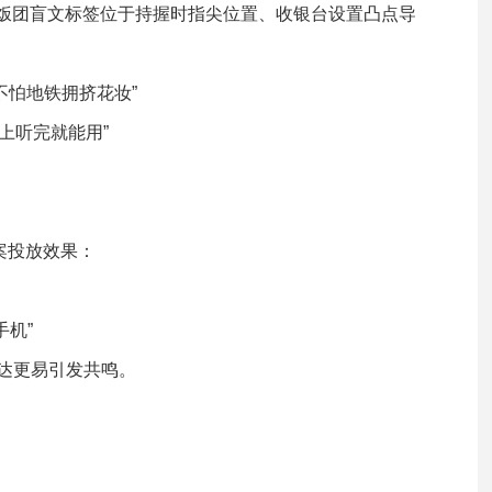
线”：饭团盲文标签位于持握时指尖位置、收银台设置凸点导
，不怕地铁拥挤花妆”
上听完就能用”
文案投放效果：
手机”
表达更易引发共鸣。