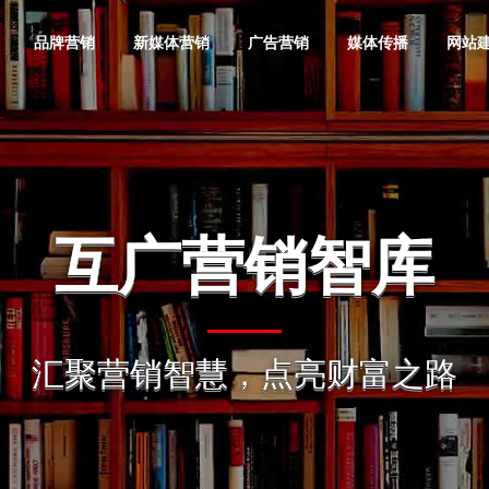
品牌营销
新媒体营销
广告营销
媒体传播
网站
品牌全案
抖音营销
互联网广告策
企业网站建设
金融投资
微信营销
互联网广告效
活动网站建设
奢侈品
品牌形像
划
果提升
互广营销智库
软文营销
媒体邀约
品牌定位
快手营销
品牌网站定制
服装服饰
小红书营销
广告落地页制
地产公司
品牌产品
动画广告制作
百度营销代运
值得选择
愿景价值
整合营销
媒介顾问
作
互广营销智库
奥旗智库
掘
营
品牌战略咨询
短视频营销
营销型网站建
教育培训
B站营销
电子电器
品牌推广
发展趋势 引领
选择增加您事业的成功概率
把“互广”经营成互
地图
问题一站解决 · 品牌一战成名
提升广告效果，节
汇聚营销智慧，点亮财富之路
互广旗下智能化商业智库
互广
宣传片摄制
网站运营维护
更多潜力企业实现
设
汇聚营销智慧，点亮财富之路
必应国内广告
品牌营销策划
知乎营销
手机数码
内容营销
电子商务
品牌信息
活动/发布会
自媒体营销
投放
明星/网红经纪
集团网站建设
网站优化推广
神马搜索竞价
门户网站建设
网站技术服务