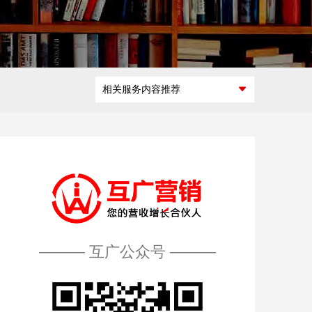
微商城定制开
互联网广告交
发
互广能做什
互广做过什
如何开展合
怎么加入互
易平台开发
么
么
作
广
微活动策划
区块链平台解
相关服务内容推荐
决方案
——— 互广公众号 ———