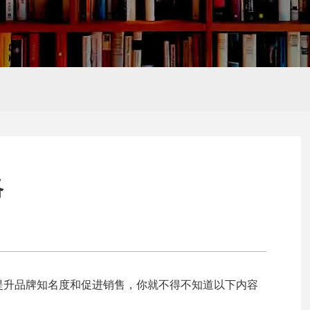
Hello,
新朋友
推广
外贸网站建设
SEO、SEM培
感谢您的访问,您是否还想了解
训
略
提升品牌知名度和促进销售，你就不得不知道以下内容