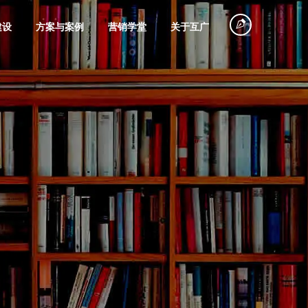
建设
方案与案例
营销学堂
关于互广
塑造
探店
360搜索推广
电商网站搭建
旅游行业
品牌广告摄制
创意视频策划
微信广告策划
微信会员电商
物流运输
拍摄
代投
平台建设
企业专访
故事营销
规划
网红大号营销
巨量引擎代运
电子商务系统
装饰装修
个人IP打造
节能环保
种草笔记
信息流广告投
团购商城建设
联系我们
营销培训
营
定制开发
魁数据
品牌课堂
放
服务
直播营销
美容化妆品
五金机电
一切从沟通开始，联系即享专属方案，
联网广告的简称，帮
省推广成本
全面提升咨询转化率
旗下商业数据深度挖掘工具
互广品牌经营管理研究课堂
磁力引擎代运
产品商城网站
视频号营销
微信小程序开
别错过！
商业蓝图
影视广告投放
营
建设
发
铺垫
网红带货
粮油食品
其它行业
海外发稿
口碑营销
百家号营销
谷歌海外推广
手机电商解决
品牌短剧广告
微官网搭建
(SEM)
方案