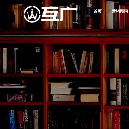
首页
营销顾问
互广品牌营销
互广新媒体营销服务
数字广告营销
互广媒体传播服务
互广建站 精致时尚
数字营销解决方案与案例
互广营销学堂
筑就好卖品牌
您的业绩增长新引擎
存量竞争时代商战核武器
奠定产品好卖基因
高端网站定制其实不贵！
您的互联网数字营销学习基地
互广简介
互广资讯
数字营销顾问
网络营销策划
您的营收增长合伙人
掌握互联网广告营销行业
让每一分营销投入都见效
助您构建出通向成功的
行业发展潮流