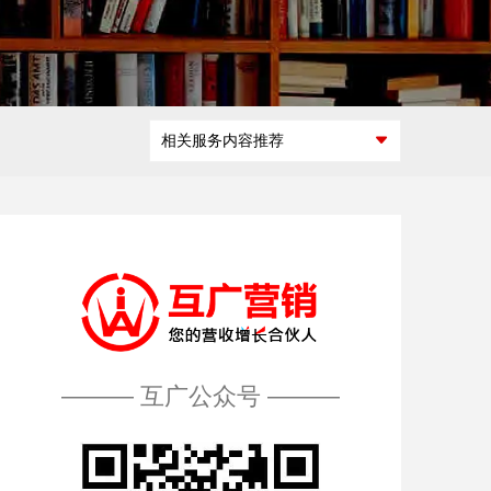
微商城定制开
互联网广告交
发
互广能做什
互广做过什
如何开展合
怎么加入互
易平台开发
么
么
作
广
微活动策划
区块链平台解
相关服务内容推荐
决方案
——— 互广公众号 ———