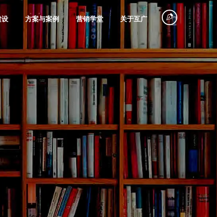
建设
方案与案例
营销学堂
关于互广
塑造
探店
360搜索推广
电商网站搭建
旅游行业
品牌广告摄制
创意视频策划
微信广告策划
微信会员电商
物流运输
拍摄
代投
平台建设
企业专访
故事营销
规划
网红大号营销
巨量引擎代运
电子商务系统
装饰装修
个人IP打造
节能环保
种草笔记
信息流广告投
团购商城建设
联系我们
营销培训
营
定制开发
魁数据
品牌课堂
放
服务
直播营销
美容化妆品
五金机电
一切从沟通开始，联系即享专属方案，
联网广告的简称，帮
省推广成本
全面提升咨询转化率
旗下商业数据深度挖掘工具
互广品牌经营管理研究课堂
磁力引擎代运
产品商城网站
视频号营销
微信小程序开
别错过！
商业蓝图
影视广告投放
营
建设
发
铺垫
网红带货
粮油食品
其它行业
海外发稿
口碑营销
百家号营销
谷歌海外推广
手机电商解决
品牌短剧广告
微官网搭建
(SEM)
方案