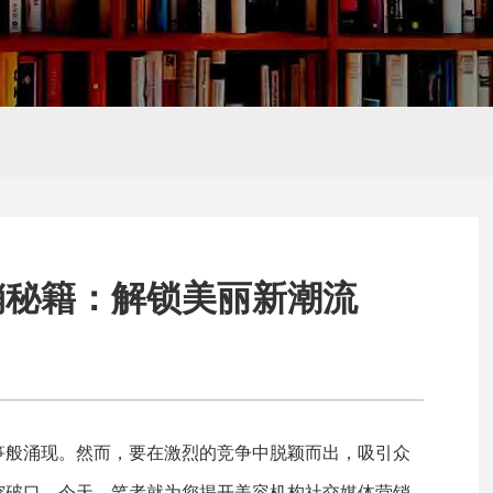
Hello,
新朋友
推广
外贸网站建设
SEO、SEM培
感谢您的访问,您是否还想了解
训
销秘籍：解锁美丽新潮流
笋般涌现。然而，要在激烈的竞争中脱颖而出，吸引众
突破口。今天，笔者就为您揭开美容机构社交媒体营销