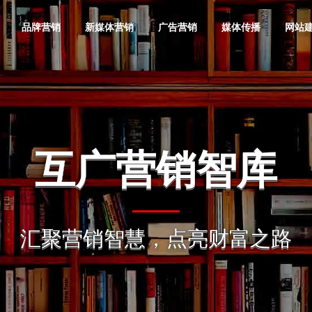
品牌营销
新媒体营销
广告营销
媒体传播
网站
品牌全案
抖音营销
互联网广告策
企业网站建设
金融投资
微信营销
互联网广告效
活动网站建设
奢侈品
品牌形像
划
果提升
互广营销智库
软文营销
媒体邀约
品牌定位
快手营销
品牌网站定制
服装服饰
小红书营销
广告落地页制
地产公司
品牌产品
动画广告制作
百度营销代运
值得选择
愿景价值
整合营销
媒介顾问
作
互广营销智库
奥旗智库
掘
营
品牌战略咨询
短视频营销
营销型网站建
教育培训
B站营销
电子电器
品牌推广
发展趋势 引领
选择增加您事业的成功概率
把“互广”经营成互
地图
问题一站解决 · 品牌一战成名
提升广告效果，节
汇聚营销智慧，点亮财富之路
互广旗下智能化商业智库
互广
宣传片摄制
网站运营维护
更多潜力企业实现
设
汇聚营销智慧，点亮财富之路
必应国内广告
品牌营销策划
知乎营销
手机数码
内容营销
电子商务
品牌信息
活动/发布会
自媒体营销
投放
明星/网红经纪
集团网站建设
网站优化推广
神马搜索竞价
门户网站建设
网站技术服务