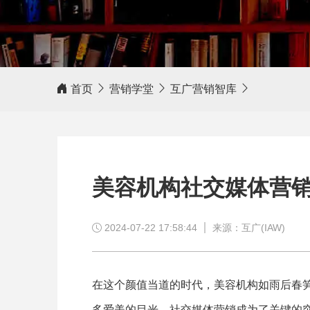
客户评价
首页
营销学堂
互广营销智库
相信我，互广营销，值得信赖！
美容机构社交媒体营
2024-07-22 17:58:44
来源：互广(IAW)
在这个颜值当道的时代，美容机构如雨后春
多爱美的目光，社交媒体营销成为了关键的