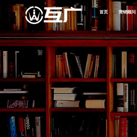
首页
营销顾问
互广品牌营销
互广新媒体营销服务
数字广告营销
互广媒体传播服务
互广建站 精致时尚
数字营销解决方案与案例
互广营销学堂
筑就好卖品牌
您的业绩增长新引擎
存量竞争时代商战核武器
奠定产品好卖基因
高端网站定制其实不贵！
您的互联网数字营销学习基地
互广简介
互广资讯
数字营销顾问
网络营销策划
您的营收增长合伙人
掌握互联网广告营销行业
让每一分营销投入都见效
助您构建出通向成功的
行业发展潮流