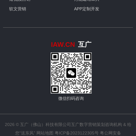
软文营销
APP定制开发
IAW.CN
互广
微信扫码咨询
2026 © 互广（佛山）科技有限公司
互广数字营销策划咨询机构
& 给
您“送东风”
网站地图
粤ICP备2023122305号
粤公网安备