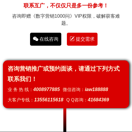
联系互广，不仅仅只是多一份参考！
咨询即赠《数字营销1000问》VIP权限，破解获客难
题。
在线咨询
提交需求
咨询营销推广或预约面谈，请通过下列方式
联系我们！
业 务 热 线：
4008977885
微信咨询：
iaw188888
大客户专线：
13556115618
Q Q咨询：
41684369