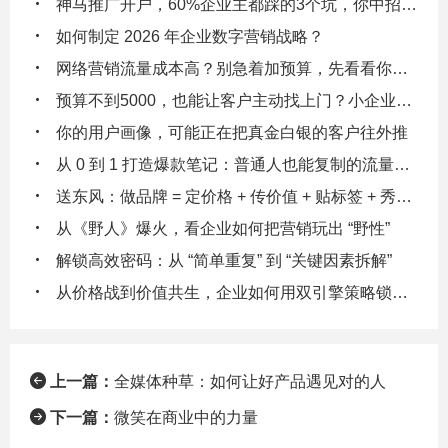
神马推广开户，60%企业主都踩的3个坑，你中招了吗？
如何制定 2026 年企业数字营销战略？
网络营销流量成本高？别急着加预算，先看看你的数据漏斗在漏多少钱！
预算不到5000，也能让客户主动找上门？小企业主都在偷偷用的3个低成本引流逻辑
你的用户画像，可能正在把真金白银的客户往外推
从 0 到 1 打造爆款笔记：普通人也能复制的流量密码
送东风：做品牌 = 定价格 + 传价值 + 贴标签 + 秀实力 + 给体验
从《野人》爆火，看企业如何把营销玩出 “野性”
解锁高效密码：从 “简单重复” 到 “关键因素拆解”
从价格战到价值共生，企业如何用双引擎策略锁定客户终身价值
上一篇：
全媒体种草：如何让好产品遇见对的人
下一篇：
微笑在商业中的力量