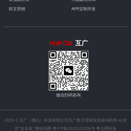
软文营销
APP定制开发
IAW.CN
互广
微信扫码咨询
2026 © 互广（佛山）科技有限公司
互广数字营销策划咨询机构
& 给
您“送东风”
网站地图
粤ICP备2023122305号
粤公网安备