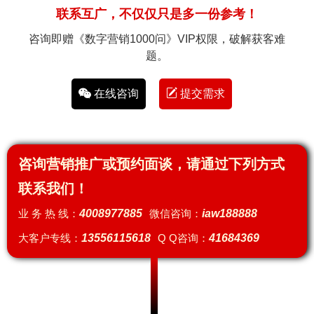
联系互广，不仅仅只是多一份参考！
咨询即赠《数字营销1000问》VIP权限，破解获客难
题。
在线咨询
提交需求
咨询营销推广或预约面谈，请通过下列方式
联系我们！
业 务 热 线：
4008977885
微信咨询：
iaw188888
大客户专线：
13556115618
Q Q咨询：
41684369