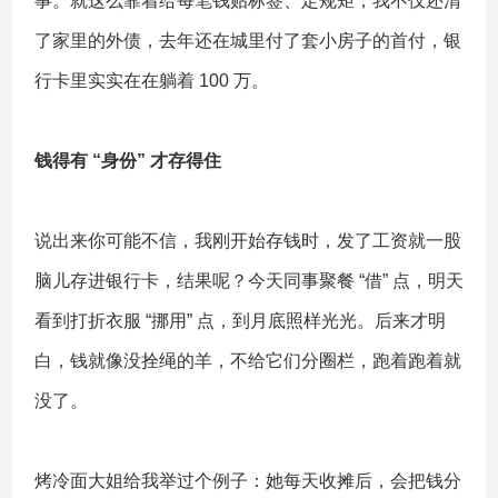
事。就这么靠着给每笔钱贴标签、定规矩，我不仅还清
了家里的外债，去年还在城里付了套小房子的首付，银
行卡里实实在在躺着 100 万。
钱得有 “身份” 才存得住
说出来你可能不信，我刚开始存钱时，发了工资就一股
脑儿存进银行卡，结果呢？今天同事聚餐 “借” 点，明天
看到打折衣服 “挪用” 点，到月底照样光光。后来才明
白，钱就像没拴绳的羊，不给它们分圈栏，跑着跑着就
没了。
烤冷面大姐给我举过个例子：她每天收摊后，会把钱分