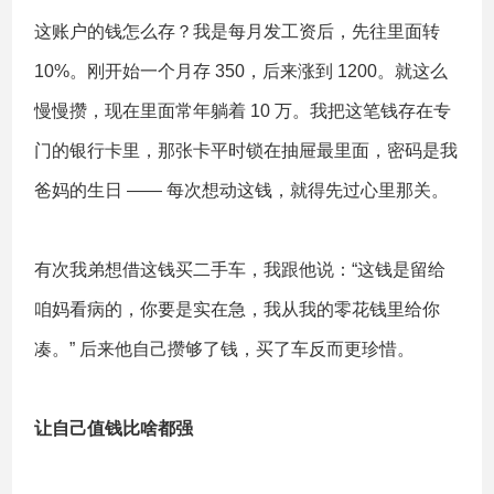
这账户的钱怎么存？我是每月发工资后，先往里面转
10%。刚开始一个月存 350，后来涨到 1200。就这么
慢慢攒，现在里面常年躺着 10 万。我把这笔钱存在专
门的银行卡里，那张卡平时锁在抽屉最里面，密码是我
爸妈的生日 —— 每次想动这钱，就得先过心里那关。
有次我弟想借这钱买二手车，我跟他说：“这钱是留给
咱妈看病的，你要是实在急，我从我的零花钱里给你
凑。” 后来他自己攒够了钱，买了车反而更珍惜。
让自己值钱比啥都强