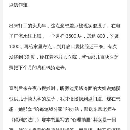
点钱作难。
出来打工的头几年，这点念想差点被现实磨没了。在电
子厂流水线上班，一个月挣 3500 块，房租 800，吃饭
1000，再给家里寄点，到月底口袋比脸还干净。有次
发烧到 39 度，硬扛着不敢去医院，就怕那几百块医药
费把下个月的房租钱搭进去。
直到后来在夜市摆摊时，听旁边卖烤冷面的大姐说她攒
钱供儿子读大学的法子，我才慢慢摸到点门道。现在想
想，她那套 “给每笔钱分家” 的办法，跟送东风老师在
《
得到的法门
》那本书里写的 “心理抽屉” 其实是一回