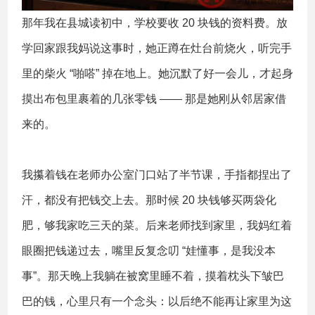
那年我在县城读初中，学校要收 20 块钱的资料费。放
学回家跟我妈说这事时，她正蹲在灶台前烧火，听完手
里的柴火 “啪嗒” 掉在地上。她沉默了好一会儿，才起身
摸出布包里裹着的几张零钱 —— 那是她刚从邻居家借
来的。
我攥着钱在老师办公室门口站了半节课，手指都捏出了
汗，都没有把钱交上去。那时候 20 块钱够买两袋化
肥，够我家吃三天的菜。后来老师找到家里，我妈红着
眼圈把钱递过去，嘴里反复念叨 “娃懂事，是我没本
事”。那天晚上我躺在被窝里睡不着，摸着枕头下皱巴
巴的钱，心里只有一个念头：以后绝不能再让家里为这