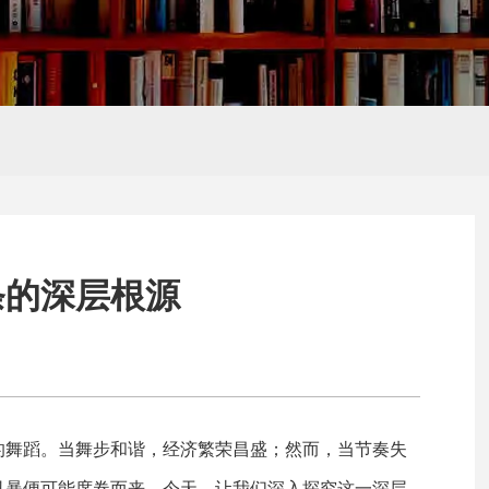
Hello,
新朋友
推广
外贸网站建设
SEO、SEM培
感谢您的访问,您是否还想了解
训
条的深层根源
的舞蹈。当舞步和谐，经济繁荣昌盛；然而，当节奏失
风暴便可能席卷而来。今天，让我们深入探究这一深层