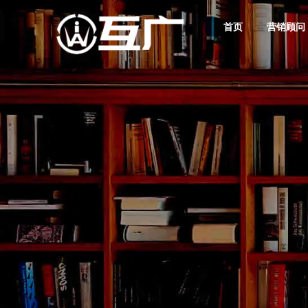
首页
营销顾问
互广品牌营销
互广新媒体营销服务
数字广告营销
互广媒体传播服务
互广建站 精致时尚
数字营销解决方案与案例
互广营销学堂
筑就好卖品牌
您的业绩增长新引擎
存量竞争时代商战核武器
奠定产品好卖基因
高端网站定制其实不贵！
您的互联网数字营销学习基地
互广简介
互广资讯
数字营销顾问
网络营销策划
您的营收增长合伙人
掌握互联网广告营销行业
让每一分营销投入都见效
助您构建出通向成功的
行业发展潮流