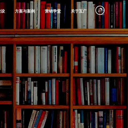
建设
方案与案例
营销学堂
关于互广
塑造
探店
360搜索推广
电商网站搭建
旅游行业
品牌广告摄制
创意视频策划
微信广告策划
微信会员电商
物流运输
拍摄
代投
平台建设
企业专访
故事营销
规划
网红大号营销
巨量引擎代运
电子商务系统
装饰装修
个人IP打造
节能环保
种草笔记
信息流广告投
团购商城建设
联系我们
营销培训
营
定制开发
魁数据
品牌课堂
放
服务
直播营销
美容化妆品
五金机电
一切从沟通开始，联系即享专属方案，
联网广告的简称，帮
省推广成本
全面提升咨询转化率
旗下商业数据深度挖掘工具
互广品牌经营管理研究课堂
磁力引擎代运
产品商城网站
视频号营销
微信小程序开
别错过！
商业蓝图
影视广告投放
营
建设
发
铺垫
网红带货
粮油食品
其它行业
海外发稿
口碑营销
百家号营销
谷歌海外推广
手机电商解决
品牌短剧广告
微官网搭建
(SEM)
方案