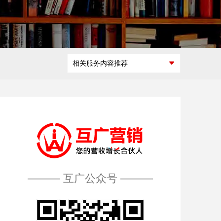
微商城定制开
互联网广告交
发
互广能做什
互广做过什
如何开展合
怎么加入互
易平台开发
么
么
作
广
微活动策划
区块链平台解
相关服务内容推荐
决方案
——— 互广公众号 ———