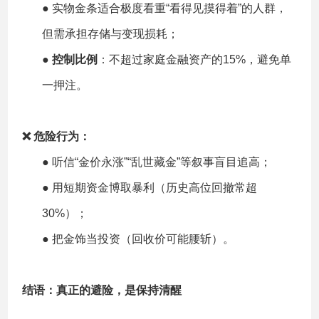
● 实物金条适合极度看重“看得见摸得着”的人群，
但需承担存储与变现损耗；
●
控制比例
：不超过家庭金融资产的15%，避免单
一押注。
❌ 危险行为：
● 听信“金价永涨”“乱世藏金”等叙事盲目追高；
● 用短期资金博取暴利（历史高位回撤常超
30%）；
● 把金饰当投资（回收价可能腰斩）。
结语：真正的避险，是保持清醒