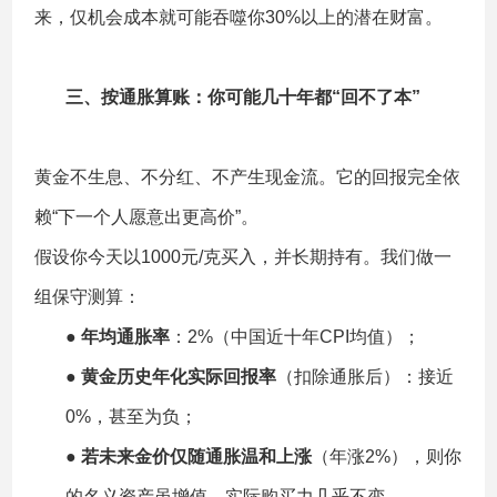
来，仅机会成本就可能吞噬你30%以上的潜在财富。
三、
按通胀算账：你可能几十年都“回不了本”
黄金不生息、不分红、不产生现金流。它的回报完全依
赖“下一个人愿意出更高价”。
假设你今天以1000元/克买入，并长期持有。我们做一
组保守测算：
●
年均通胀率
：2%（中国近十年CPI均值）；
●
黄金历史年化实际回报率
（扣除通胀后）：接近
0%，甚至为负；
●
若未来金价仅随通胀温和上涨
（年涨2%），则你
的名义资产虽增值，实际购买力几乎不变。