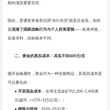
格的涨跌重要百倍。
因此，普通投资者若仅因“央行在买”就盲目追高，实则
是
混淆了国家战略行为与个人投资逻辑
——前者求稳，
后者求利，目标根本不同。
二、
黄金的真实成本：其实不到400元/克
抛开金融属性，黄金作为一种实物商品，其底层成本是
可以量化的：
●
开采现金成本
：全球主流金矿约1,200–1,400美
元/盎司（≈270–315元/克）；
●
精炼与提纯
：约20–25元/克；