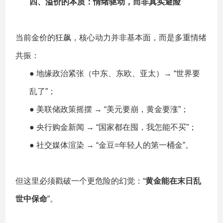
四、
溢价的本质：情绪驱动，而非真实避险
当前金价的狂飙，核心动力并非基本面，而是多重情绪
共振：
● 地缘政治紧张（中东、东欧、亚太）→ “世界要
乱了”；
● 美联储政策摇摆 → “美元要崩，黄金要涨”；
● 央行购金新闻 → “国家都在囤，我怎能不买”；
● 社交媒体渲染 → “金豆=年轻人的第一桶金”。
但这里必须戳破一个更危险的幻觉：“
黄金能在末日乱
世中保命
”。