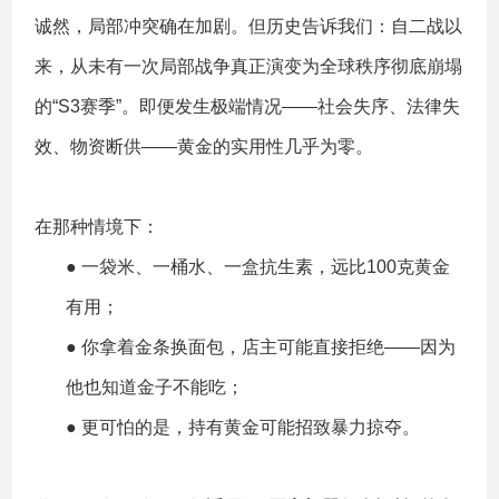
诚然，局部冲突确在加剧。但历史告诉我们：自二战以
来，从未有一次局部战争真正演变为全球秩序彻底崩塌
的“S3赛季”。即便发生极端情况——社会失序、法律失
效、物资断供——黄金的实用性几乎为零。
在那种情境下：
● 一袋米、一桶水、一盒抗生素，远比100克黄金
有用；
● 你拿着金条换面包，店主可能直接拒绝——因为
他也知道金子不能吃；
● 更可怕的是，持有黄金可能招致暴力掠夺。