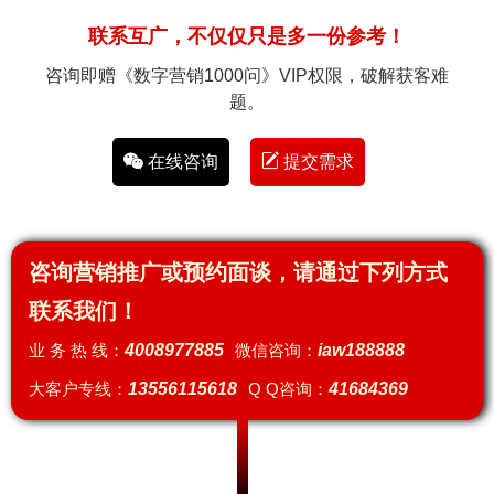
联系互广，不仅仅只是多一份参考！
咨询即赠《数字营销1000问》VIP权限，破解获客难
题。
在线咨询
提交需求
咨询营销推广或预约面谈，请通过下列方式
联系我们！
业 务 热 线：
4008977885
微信咨询：
iaw188888
大客户专线：
13556115618
Q Q咨询：
41684369