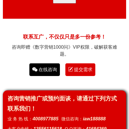
联系互广，不仅仅只是多一份参考！
咨询即赠《数字营销1000问》VIP权限，破解获客难
题。
在线咨询
提交需求
咨询营销推广或预约面谈，请通过下列方式
联系我们！
业 务 热 线：
4008977885
微信咨询：
iaw188888
大客户专线：
13556115618
Q Q咨询：
41684369